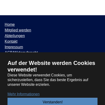
Home
Mitglied werden
Abteilungen
Kontakt
Impressum
AGB/Widerrufsrecht
Datenschutzhinweis
Auf der Website werden Cookies
TSV Trudering ∙ Feldbergstr. 65 ∙ 81825 München ∙ Tel:
verwendet!
089 / 6881317
∙
info@tsvtrudering.de
∙
Öffnungszeiten
Diese Website verwendet Cookies, um
sicherzustellen, dass Sie das beste Ergebnis auf
unserer Website erzielen.
Mehr Informationen
Verstanden!