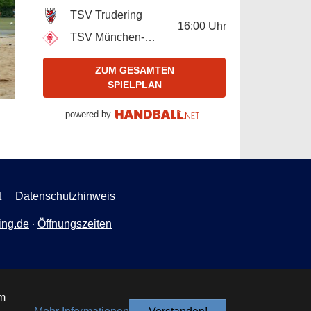
TSV Trudering
16:00
Uhr
TSV München-Ost
ZUM GESAMTEN
SPIELPLAN
powered by
t
Datenschutzhinweis
ing.de
∙
Öffnungszeiten
um