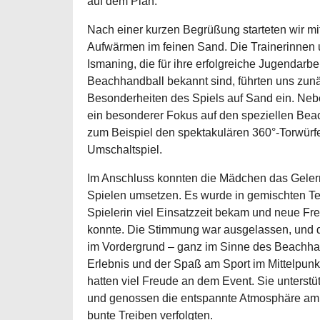
auf dem Plan.
Nach einer kurzen Begrüßung starteten wir 
Aufwärmen im feinen Sand. Die Trainerinnen 
Ismaning, die für ihre erfolgreiche Jugendarbe
Beachhandball bekannt sind, führten uns zunä
Besonderheiten des Spiels auf Sand ein. Nebe
ein besonderer Fokus auf den speziellen Bea
zum Beispiel den spektakulären 360°-Torwür
Umschaltspiel.
Im Anschluss konnten die Mädchen das Gelernt
Spielen umsetzen. Es wurde in gemischten Te
Spielerin viel Einsatzzeit bekam und neue Fr
konnte. Die Stimmung war ausgelassen, und d
im Vordergrund – ganz im Sinne des Beachha
Erlebnis und der Spaß am Sport im Mittelpunkt
hatten viel Freude an dem Event. Sie unterstüt
und genossen die entspannte Atmosphäre am 
bunte Treiben verfolgten.