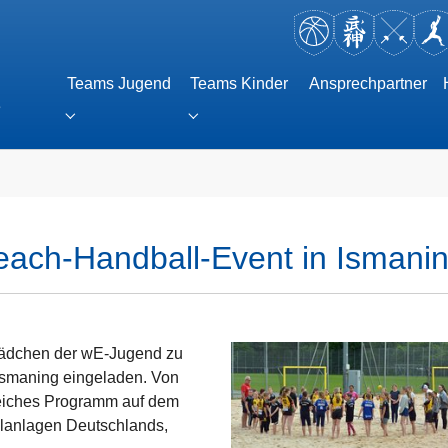
Teams Jugend
Teams Kinder
Ansprechpartner
e
Submenu for "Teams Jugend"
Submenu for "Teams Kinder"
r "Teams Erwachsene"
each-Handball-Event in Ismani
Mädchen der wE-Jugend zu
Ismaning eingeladen. Von
reiches Programm auf dem
llanlagen Deutschlands,