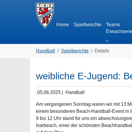
Skip to main navigation
Zum Hauptinhalt springen
Skip to page footer
Home
Spielberichte
Teams
Erwachsen
Submenu fo
Sie sind hier:
Handball
Spielberichte
Details
weibliche E-Jugend: B
05.06.2025
|
Handball
Am vergangenen Sonntag waren wir mit 13 
einem besonderen Beach-Handball-Event in 
9 bis 12 Uhr stand für uns ein abwechslungs
Isarbeach, einer der schönsten Beachhandba