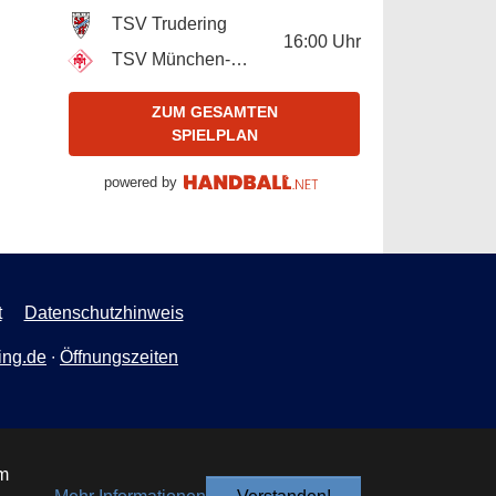
TSV Trudering
16:00
Uhr
TSV München-Ost
ZUM GESAMTEN
SPIELPLAN
powered by
t
Datenschutzhinweis
ing.de
∙
Öffnungszeiten
um