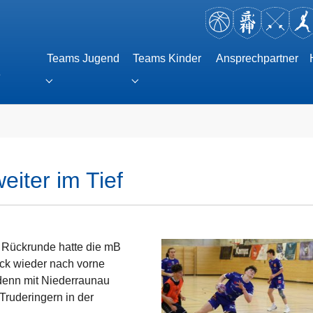
Teams Jugend
Teams Kinder
Ansprechpartner
e
Submenu for "Teams Jugend"
Submenu for "Teams Kinder"
r "Teams Erwachsene"
iter im Tief
e Rückrunde hatte die mB
ick wieder nach vorne
 denn mit Niederraunau
Truderingern in der