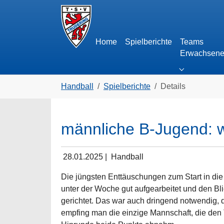
Skip to main navigation
Zum Hauptinhalt springen
Skip to page footer
Home
Spielberichte
Teams
Erwachsen
Submenu fo
Sie sind hier:
Handball
Spielberichte
Details
männliche B-Jugend: we
28.01.2025
|
Handball
Die jüngsten Enttäuschungen zum Start in di
unter der Woche gut aufgearbeitet und den Bl
gerichtet. Das war auch dringend notwendig,
empfing man die einzige Mannschaft, die den 