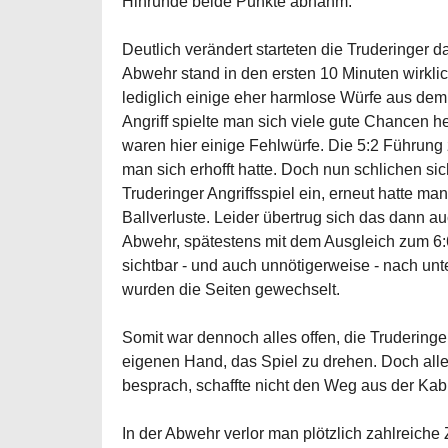
Hinrunde beide Punkte abnahm.
Deutlich verändert starteten die Truderinger d
Abwehr stand in den ersten 10 Minuten wirkli
lediglich einige eher harmlose Würfe aus de
Angriff spielte man sich viele gute Chancen h
waren hier einige Fehlwürfe. Die 5:2 Führun
man sich erhofft hatte. Doch nun schlichen si
Truderinger Angriffsspiel ein, erneut hatte m
Ballverluste. Leider übertrug sich das dann a
Abwehr, spätestens mit dem Ausgleich zum 6:
sichtbar - und auch unnötigerweise - nach un
wurden die Seiten gewechselt.
Somit war dennoch alles offen, die Truderinger 
eigenen Hand, das Spiel zu drehen. Doch all
besprach, schaffte nicht den Weg aus der Kab
In der Abwehr verlor man plötzlich zahlreich