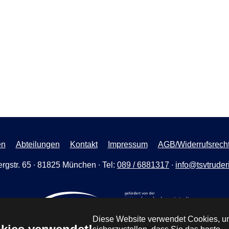
en
Abteilungen
Kontakt
Impressum
AGB/Widerrufsrech
rgstr. 65 ∙ 81825 München ∙ Tel:
089 / 6881317
∙
info@tsvtruder
Diese Website verwendet Cookies, 