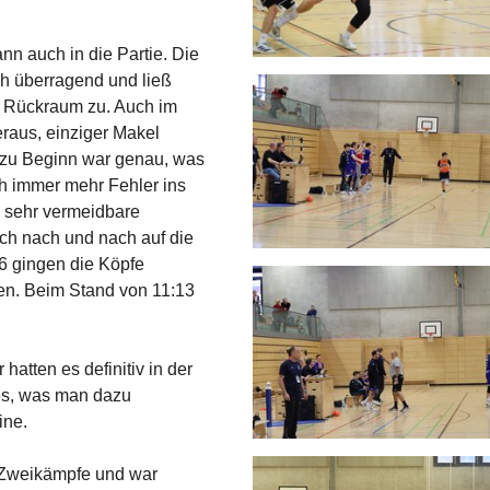
ann auch in die Partie. Die
ch überragend und ließ
m Rückraum zu. Auch im
eraus, einziger Makel
g zu Beginn war genau, was
ch immer mehr Fehler ins
an sehr vermeidbare
uch nach und nach auf die
6 gingen die Köpfe
ten. Beim Stand von 11:13
hatten es definitiv in der
es, was man dazu
ine.
e Zweikämpfe und war