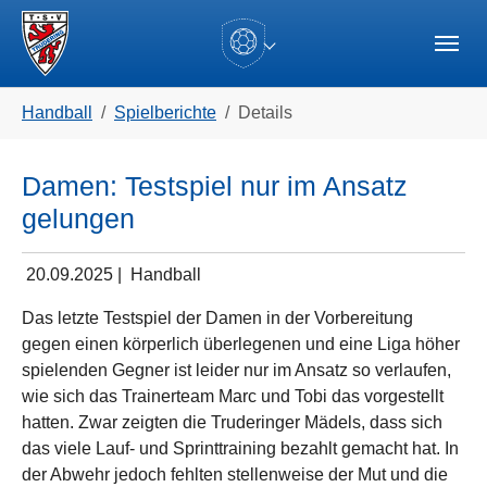
Skip to main navigation
Zum Hauptinhalt springen
Skip to page footer
(current)
Sie sind hier:
Handball
Spielberichte
Details
Damen: Testspiel nur im Ansatz
gelungen
20.09.2025
|
Handball
Das letzte Testspiel der Damen in der Vorbereitung
gegen einen körperlich überlegenen und eine Liga höher
spielenden Gegner ist leider nur im Ansatz so verlaufen,
wie sich das Trainerteam Marc und Tobi das vorgestellt
hatten. Zwar zeigten die Truderinger Mädels, dass sich
das viele Lauf- und Sprinttraining bezahlt gemacht hat. In
der Abwehr jedoch fehlten stellenweise der Mut und die