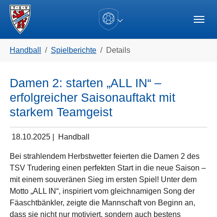
Skip to main navigation
Zum Hauptinhalt springen
Skip to page footer
(current)
Sie sind hier:
Handball
Spielberichte
Details
Damen 2: starten „ALL IN“ –
erfolgreicher Saisonauftakt mit
starkem Teamgeist
18.10.2025
|
Handball
Bei strahlendem Herbstwetter feierten die Damen 2 des
TSV Trudering einen perfekten Start in die neue Saison –
mit einem souveränen Sieg im ersten Spiel! Unter dem
Motto „ALL IN“, inspiriert vom gleichnamigen Song der
Fäaschtbänkler, zeigte die Mannschaft von Beginn an,
dass sie nicht nur motiviert, sondern auch bestens