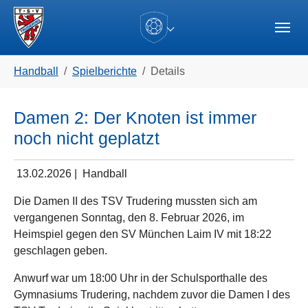
Skip to main navigation
Zum Hauptinhalt springen
Skip to page footer
(current)
Sie sind hier:
Handball
Spielberichte
Details
Damen 2: Der Knoten ist immer
noch nicht geplatzt
13.02.2026
|
Handball
Die Damen II des TSV Trudering mussten sich am
vergangenen Sonntag, den 8. Februar 2026, im
Heimspiel gegen den SV München Laim IV mit 18:22
geschlagen geben.
Anwurf war um 18:00 Uhr in der Schulsporthalle des
Gymnasiums Trudering, nachdem zuvor die Damen I des